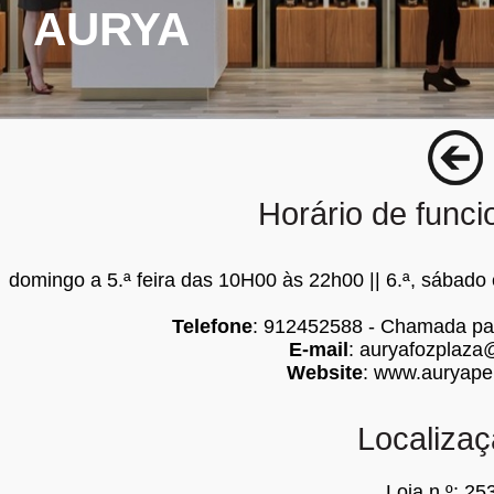
AURYA
Horário de func
domingo a 5.ª feira das 10H00 às 22h00 || 6.ª, sábad
Telefone
: 912452588 - Chamada par
E-mail
:
auryafozplaza
Website
:
www.auryape
Localiza
Loja n.º: 25