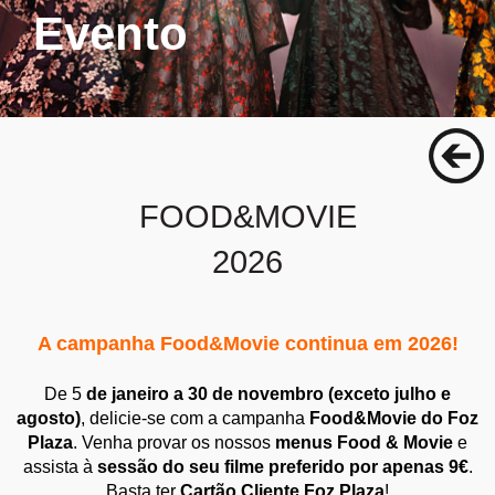
Evento
FOOD&MOVIE
2026
A campanha Food&Movie continua em 2026!
De 5
de janeiro a 30 de novembro (exceto julho e
agosto)
, delicie-se com a campanha
Food&Movie do Foz
Plaza
. Venha provar os nossos
menus Food & Movie
e
assista à
sessão do seu filme preferido por apenas 9€
.
Basta ter
Cartão Cliente Foz Plaza
!