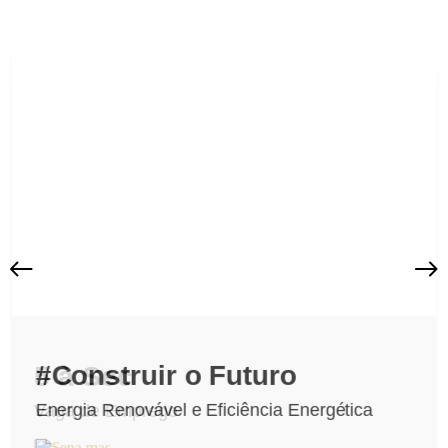
#Construir o Futuro
5 à Sec
Energia Renovável e Eficiência Energética
Vaga de Emprego