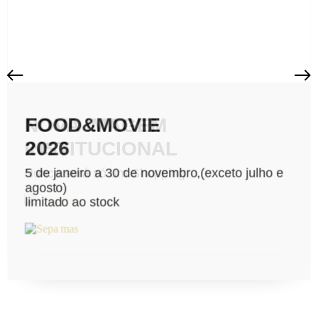
FOOD&MOVIE
NOVA IMAGEM
2026
INSTITUCIONAL
5 de janeiro a 30 de novembro,(exceto julho e
Nunca será só um Shopping
agosto)
limitado ao stock