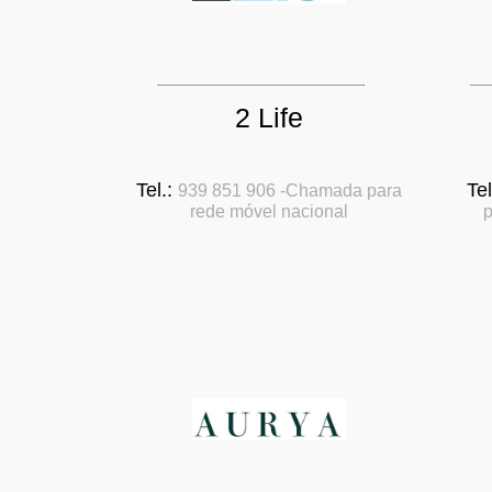
2 Life
Tel.:
Tel
939 851 906 -Chamada para
rede móvel nacional
p