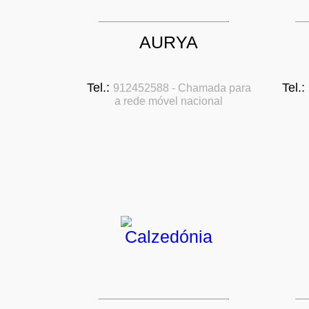
AURYA
Tel.:
Tel.:
912452588 - Chamada para
a rede móvel nacional