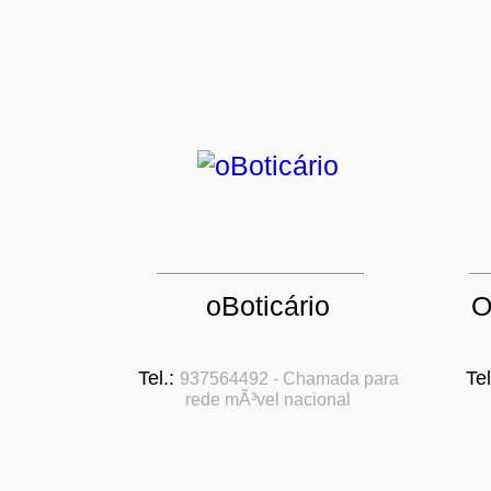
oBoticário
O
Tel.:
Tel
937564492 - Chamada para
rede mÃ³vel nacional