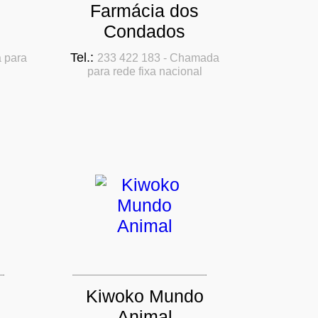
Farmácia dos
Condados
Tel.:
 para
233 422 183 - Chamada
para rede fixa nacional
Kiwoko Mundo
Animal