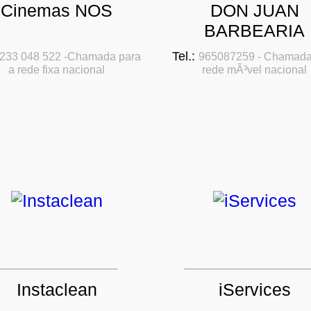
Cinemas NOS
DON JUAN
BARBEARIA
Tel.:
233 048 522 -Chamada para
965087259 - Chamada
a rede fixa nacional
rede mÃ³vel nacional
Instaclean
iServices