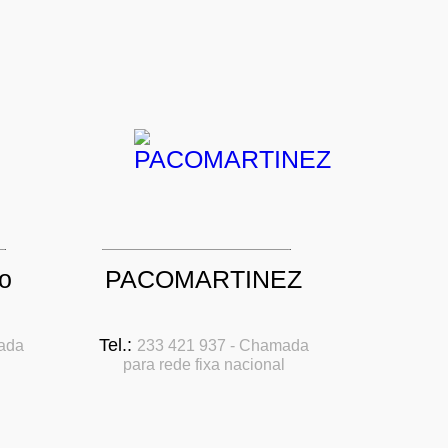
o
PACOMARTINEZ
Tel.:
ada
233 421 937 - Chamada
para rede fixa nacional