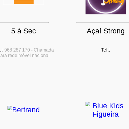
5 à Sec
Açaí­ Strong
.:
Tel.:
968 287 170 - Chamada
ara rede móvel nacional