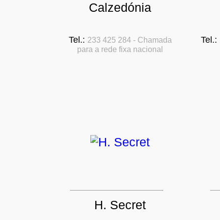
Calzedónia
Tel.:
Tel.:
233 425 284 - Chamada
para a rede fixa nacional
H. Secret