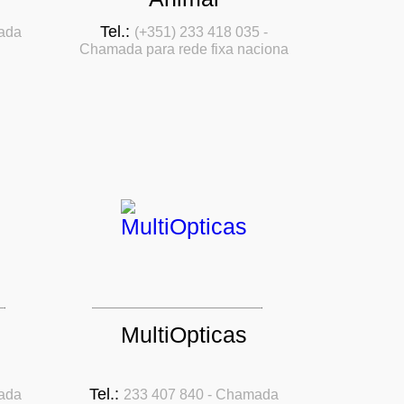
Tel.:
ada
(+351) 233 418 035 -
Chamada para rede fixa naciona
MultiOpticas
Tel.:
ada
233 407 840 - Chamada