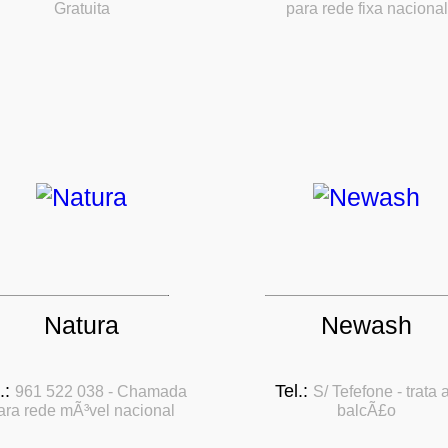
Gratuita
para rede fixa nacional
Natura
Newash
.:
Tel.:
961 522 038 - Chamada
S/ Tefefone - trata 
ara rede mÃ³vel nacional
balcÃ£o