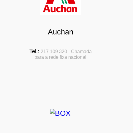
Auchan
Tel.:
217 109 320 - Chamada
para a rede fixa nacional