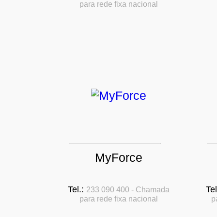
para rede fixa nacional
MyForce
Tel.:
Tel
233 090 400 - Chamada
para rede fixa nacional
p