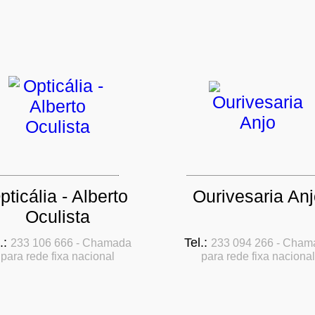
pticália - Alberto
Ourivesaria Anj
Oculista
.:
Tel.:
233 106 666 - Chamada
233 094 266 - Cham
para rede fixa nacional
para rede fixa nacional