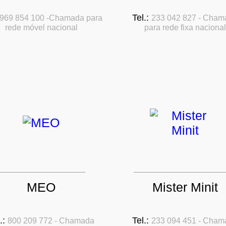
Tel.:
969 854 100 -Chamada para
233 042 827 - Cham
rede móvel nacional
para rede fixa nacional
MEO
Mister Minit
.:
Tel.:
800 209 772 - Chamada
233 094 451 - Cham