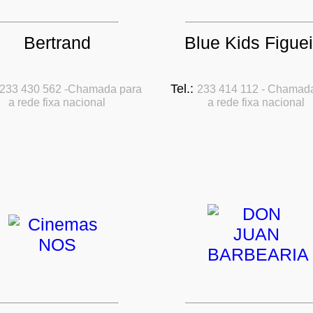
Bertrand
Blue Kids Figuei
Tel.:
233 430 562 -Chamada para
233 414 112 - Chamad
a rede fixa nacional
a rede fixa nacional