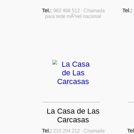
Tel.:
Tel.:
962 466 512 - Chamada
para rede mÃ³vel nacional
La Casa de Las
Carcasas
Tel.:
Tel
210 204 212 - Chamada