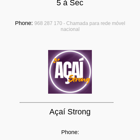
5 à Sec
Phone:
968 287 170 - Chamada para rede móvel
nacional
Açaí­ Strong
Phone: