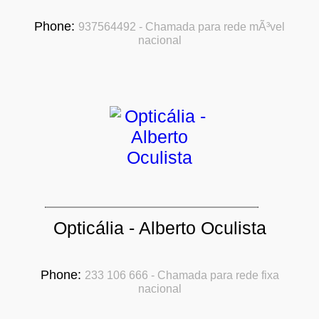
Phone:
937564492 - Chamada para rede mÃ³vel
nacional
Opticália - Alberto Oculista
Phone:
233 106 666 - Chamada para rede fixa
nacional